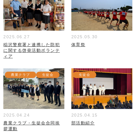
2025.06.27
2025.05.30
稲沢警察署と連携した防犯
体育祭
に関する啓発活動ボランテ
ィア
農業クラブ
生徒会
生徒会
2025.04.24
2025.04.15
農業クラブ・生徒会合同挨
部活動紹介
拶運動