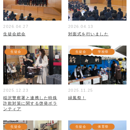
2026.04.27
2026.04.13
生徒会総会
対面式を行いました
生徒会
生徒会
学校祭
2025.12.23
2025.11.25
稲沢警察署と連携した特殊
緑風祭！
詐欺対策に関する啓発ボラ
ンティア
生徒会
生徒会
体育祭