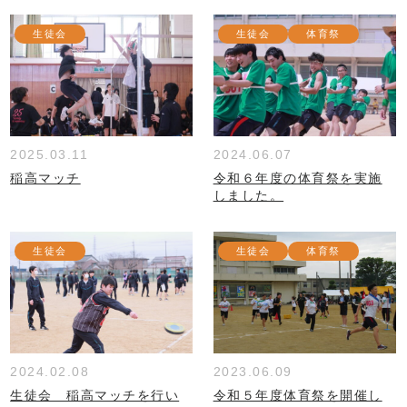
生徒会
生徒会
体育祭
2025.03.11
2024.06.07
稲高マッチ
令和６年度の体育祭を実施
しました。
生徒会
生徒会
体育祭
2024.02.08
2023.06.09
生徒会 稲高マッチを行い
令和５年度体育祭を開催し