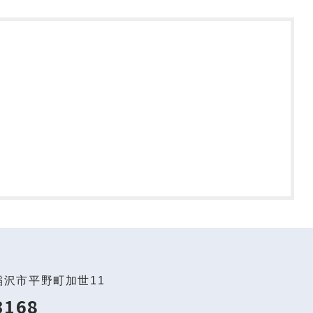
稲沢市平野町加世11
3168