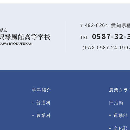
〒492-8264
愛知県
0587-32-
TEL
（FAX 0587-24-19
学科紹介
農業クラ
普通科
部活動
農業科
運動部
文化部