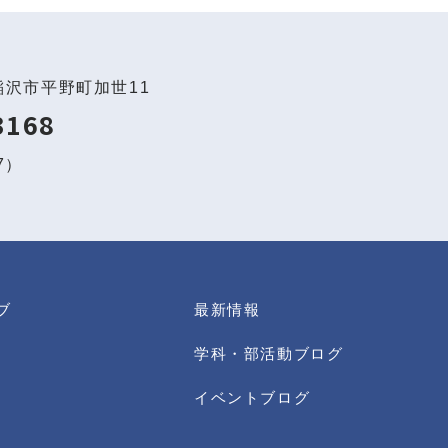
稲沢市平野町加世11
3168
97）
ブ
最新情報
学科・部活動ブログ
イベントブログ