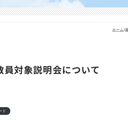
ホーム
/
教員対象説明会について
ード