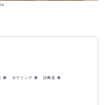
ra
道
ボウリング
詩舞道