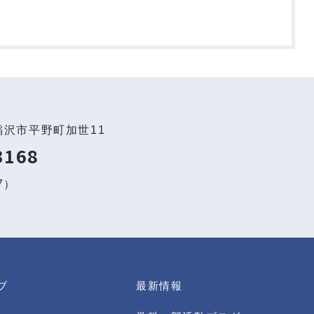
稲沢市平野町加世11
3168
97）
ブ
最新情報