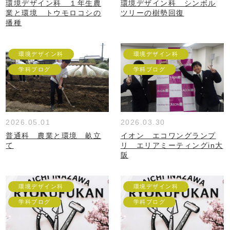
環境デザイン科 １年生農
環境デザイン科 シンボル
業と環境 トウモロコシの
ツリーの樹勢回復
播種
環境デザイン科
環境デザイン科
学科ブログ
学科ブログ
2026.05.01
2026.03.30
普通科 農業と環境 畝立
イオン エコワングランプ
て
リ エリアミーティングin大
阪
環境デザイン科
環境デザイン科
学科ブログ
学科ブログ