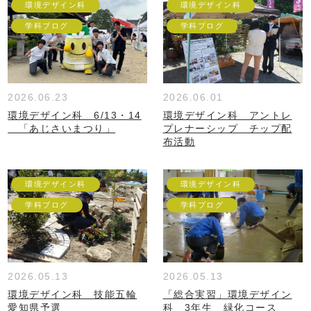
環境デザイン科
環境デザイン科
学科ブログ
学科ブログ
2026.06.23
2026.06.01
環境デザイン科 6/13・14
環境デザイン科 アントレ
「あじさいまつり」
プレナーシップ チップ配
布活動
環境デザイン科
環境デザイン科
学科ブログ
学科ブログ
2026.05.13
2026.05.13
環境デザイン科 技能五輪
「総合実習」環境デザイン
愛知県予選
科 3年生 緑化コース