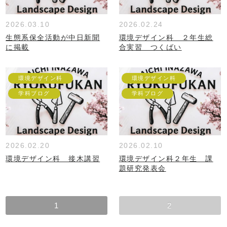
2026.03.10
2026.02.24
生態系保全活動が中日新聞
環境デザイン科 ２年生総
に掲載
合実習 つくばい
環境デザイン科
環境デザイン科
学科ブログ
学科ブログ
2026.02.20
2026.02.10
環境デザイン科 接木講習
環境デザイン科２年生 課
題研究発表会
1
2