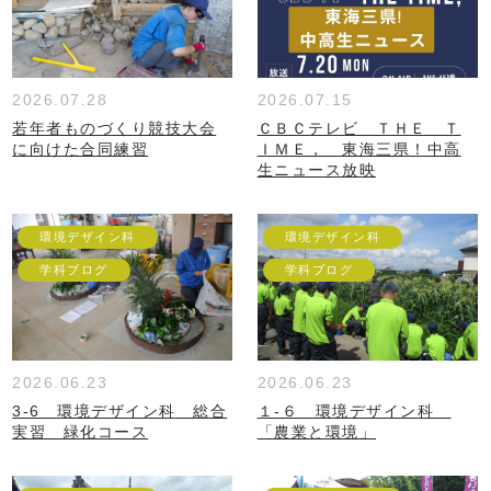
2026.07.28
2026.07.15
若年者ものづくり競技大会
ＣＢＣテレビ ＴＨＥ Ｔ
に向けた合同練習
ＩＭＥ， 東海三県！中高
生ニュース放映
環境デザイン科
環境デザイン科
学科ブログ
学科ブログ
2026.06.23
2026.06.23
3-6 環境デザイン科 総合
１-６ 環境デザイン科
実習 緑化コース
「農業と環境」