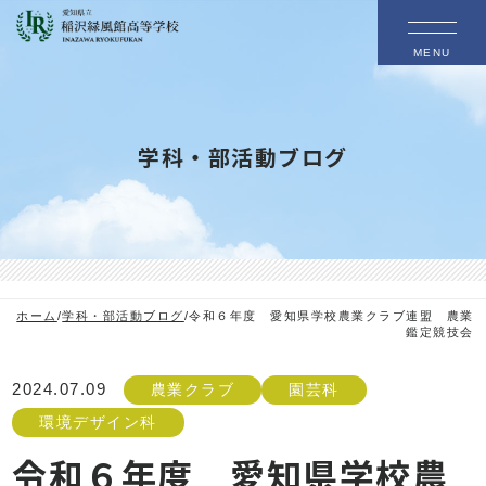
MENU
学科・部活動ブログ
ホーム
/
学科・部活動ブログ
/
令和６年度 愛知県学校農業クラブ連盟 農業
鑑定競技会
2024.07.09
農業クラブ
園芸科
環境デザイン科
令和６年度 愛知県学校農