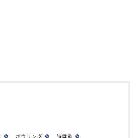
道
ボウリング
詩舞道