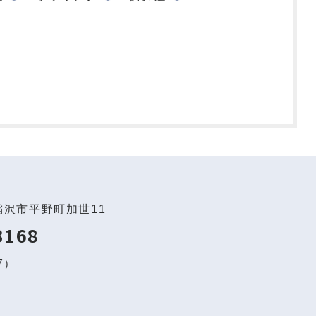
稲沢市平野町加世11
3168
97）