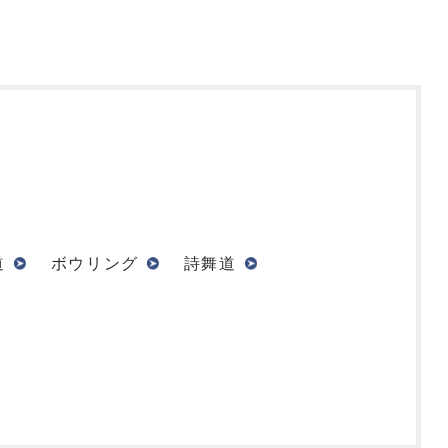
道
ボウリング
詩舞道